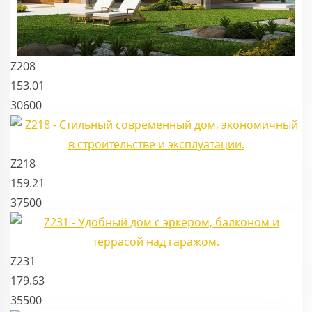
Z208
153.01
30600
Z218
159.21
37500
Z231
179.63
35500