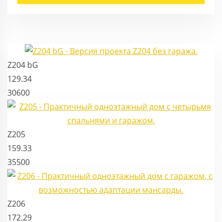
Z204 bG
129.34
30600
Z205
159.33
35500
Z206
172.29