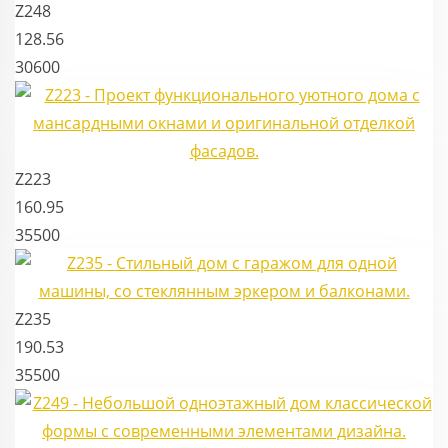
Z248
128.56
30600
Z223
160.95
35500
Z235
190.53
35500