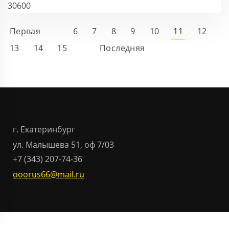
30600
Первая
6
7
8
9
10
11
12
13
14
15
Последняя
г. Екатеринбург
ул. Малышева 51, оф 7/03
+7 (343) 207-74-36
ooorus66@mail.ru