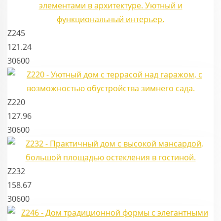
Z245
121.24
30600
Z220
127.96
30600
Z232
158.67
30600