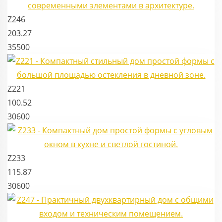
Z246
203.27
35500
Z221
100.52
30600
Z233
115.87
30600