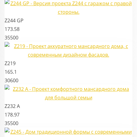
Z244 GP
173.58
35500
Z219
165.1
30600
Z232 A
178.97
35500