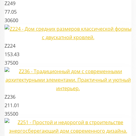
Z249
77.05
30600
Z224
153.43
37500
Z236
211.01
35500