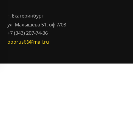
г. Екатеринбург
ул. Малышева 51, оф 7/03
+7 (343) 207-74-36
ooorus66@mail.ru
Отправить