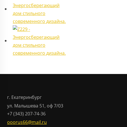
г. Екатеринбург
ул. Малышева 51, оф 7/03
+7 (343) 207-74-36
ooorus66@mail.ru