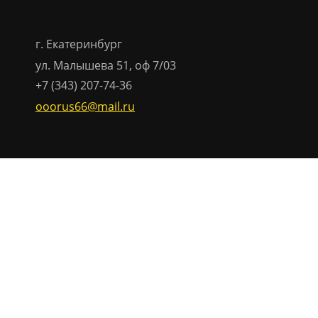
г. Екатеринбург
ул. Малышева 51, оф 7/03
+7 (343) 207-74-36
ooorus66@mail.ru