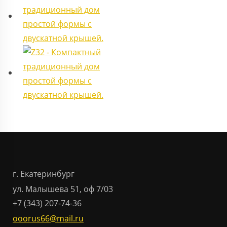
г. Екатеринбург
ул. Малышева 51, оф 7/03
+7 (343) 207-74-36
ooorus66@mail.ru